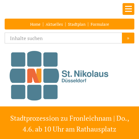
|
|
|
Home
Aktuelles
Stadtplan
Formulare
»
Stadtprozession zu Fronleichnam | Do.,
4.6. ab 10 Uhr am Rathausplatz