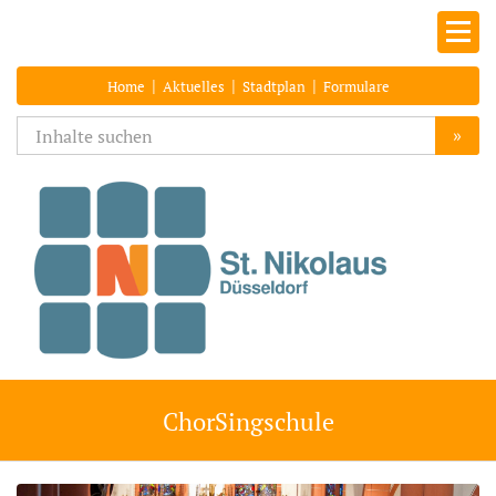
|
|
|
Home
Aktuelles
Stadtplan
Formulare
»
ChorSingschule