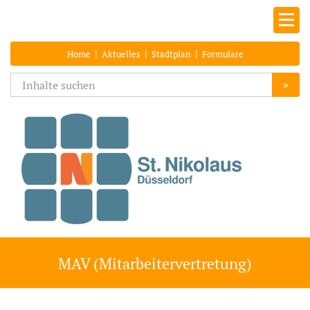
|
|
|
Home
Aktuelles
Stadtplan
Formulare
»
MAV (Mitarbeitervertretung)