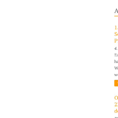
A
1
S
P
4.
‼
h
W
wo
O
2
d