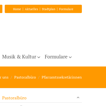
|
|
|
Home
Aktuelles
Stadtplan
Formulare
Musik & Kultur
Formulare
r uns
Pastoralbüro
Pfarramtssekretärinnen
Pastoralbüro