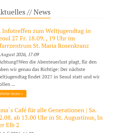
ktuelles // News
. Infotreffen zum Weltjugendtag in
eoul 27 Fr. 18.09. , 19 Uhr im
farrzentrum St. Maria Rosenkranz
 August 2026, 17:09
️Achtung‼️Wen die Abenteuerlust plagt, für den
aben wir genau das Richtige: Der nächste
eltjugendtag findet 2027 in Seoul statt und wir
llen ...
Weiter lesen
ma`s Café für alle Generationen | Sa.
2.08. ab 15.00 Uhr in St. Augustinus, In
er Elb 2