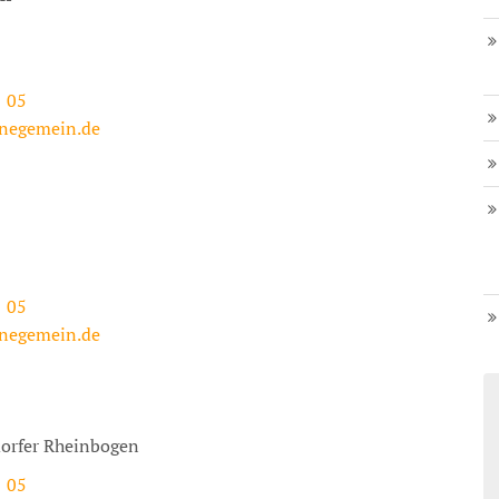
1 05
negemein.de
1 05
negemein.de
dorfer Rheinbogen
1 05