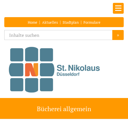
|
|
|
Home
Aktuelles
Stadtplan
Formulare
»
Bücherei allgemein