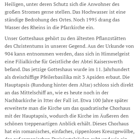
Heiligen, unter deren Schutz sich die Anwohner des
großen Stromes gerne stellen. Das Hochwasser ist eine
ständige Bedrohung des Ortes. Noch 1995 drang das
Wasser des Rheins in die Pfarrkirche ein.
Unser Gotteshaus gehört zu den ältesten Pflanzstätten
des Christentums in unserer Gegend. Aus der Urkunde von
904 kann entnommen werden, dass sich in Himmelgeist
eine Filialkirche für Geistliche der Abtei Kaiserswerth
befand. Das jetzige Gotteshaus wurde im 11. Jahrhundert
als dreischiffige Pfeilerbasilika mit 3 Apsiden erbaut. Die
Hauptapsis (Rundung hinter dem Altar) schloss sich direkt
an das Mittelschiff an, wie es heute noch in der
Nachbarkirche in Itter der Fall ist. Etwa 100 Jahre später
erweiterte man die Kirche um das quadratische Chorhaus
mit der Hauptapsis, wodurch die Kirche im Äußeren den
schönen treppenartigen Anblick erhält. Dieses Chorhaus
hat ein romanisches, einfaches, rippenloses Kreuzgewölbe,
das auf romanischen Dreiviertelsäulen ruht und wie ein