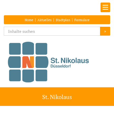
|
|
|
Home
Aktuelles
Stadtplan
Formulare
»
St. Nikolaus