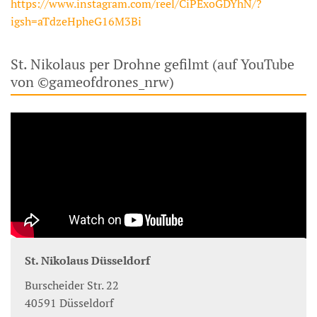
https://www.instagram.com/reel/CiPExoGDYhN/?
igsh=aTdzeHpheG16M3Bi
St. Nikolaus per Drohne gefilmt (auf YouTube
von ©gameofdrones_nrw)
St. Nikolaus Düsseldorf
Burscheider Str. 22
40591
Düsseldorf