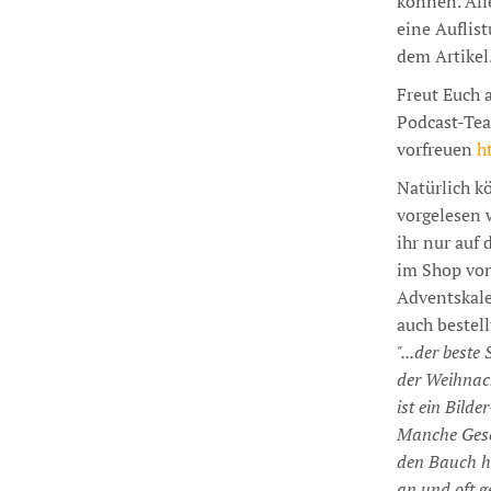
können. All
eine Auflis
dem Artikel
Freut Euch 
Podcast-Tea
vorfreuen
h
Natürlich k
vorgelesen 
ihr nur auf
im Shop von
Adventskale
auch bestel
"...der beste
der Weihnach
ist ein Bilde
Manche Gesch
den Bauch h
an und oft g