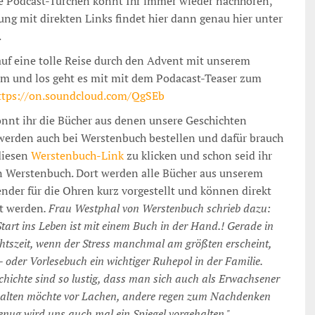
e Podcast-Türchen könnt Ihr immer wieder nachhören,
tung mit direkten Links findet hier dann genau hier unter
.
auf eine tolle Reise durch den Advent mit unserem
m und los geht es mit mit dem Podacast-Teaser zum
ttps://on.soundcloud.com/QgSEb
önnt ihr die Bücher aus denen unsere Geschichten
werden auch bei Werstenbuch bestellen und dafür brauch
 diesen
Werstenbuch-Link
zu klicken und schon seid ihr
 Werstenbuch. Dort werden alle Bücher aus unserem
nder für die Ohren kurz vorgestellt und können direkt
lt werden
. Frau Westphal von Werstenbuch schrieb dazu:
 Start ins Leben ist mit einem Buch in der Hand.! Gerade in
tszeit, wenn der Stress manchmal am größten erscheint,
r- oder Vorlesebuch ein wichtiger Ruhepol in der Familie.
ichte sind so lustig, dass man sich auch als Erwachsener
alten möchte vor Lachen, andere regen zum Nachdenken
enug wird uns auch mal ein Spiegel vorgehalten."