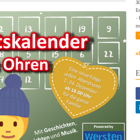
30
E
-
mi
a
E