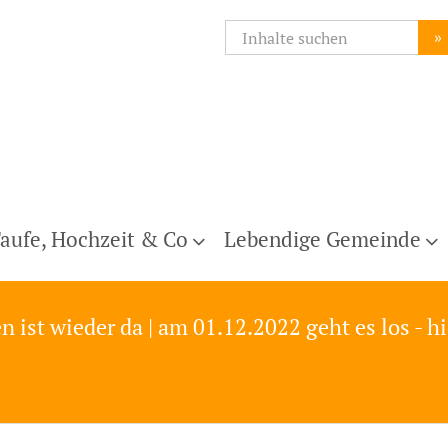
»
aufe, Hochzeit & Co
Lebendige Gemeinde
ist wieder da | am 01.12.2022 geht es los - hi