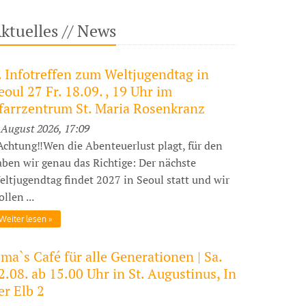
ktuelles // News
. Infotreffen zum Weltjugendtag in
eoul 27 Fr. 18.09. , 19 Uhr im
farrzentrum St. Maria Rosenkranz
 August 2026, 17:09
️Achtung‼️Wen die Abenteuerlust plagt, für den
aben wir genau das Richtige: Der nächste
eltjugendtag findet 2027 in Seoul statt und wir
llen ...
Weiter lesen
ma`s Café für alle Generationen | Sa.
2.08. ab 15.00 Uhr in St. Augustinus, In
er Elb 2