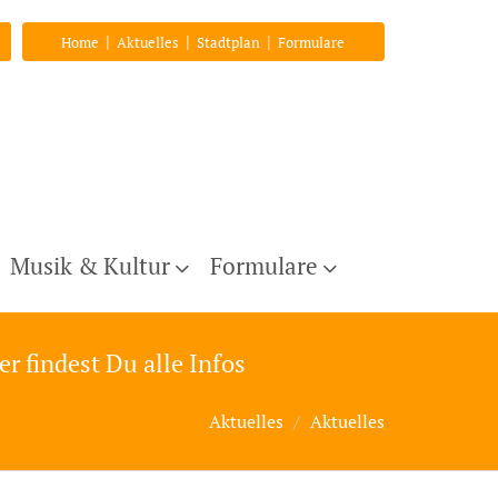
|
|
|
Home
Aktuelles
Stadtplan
Formulare
Musik & Kultur
Formulare
er findest Du alle Infos
Aktuelles
Aktuelles