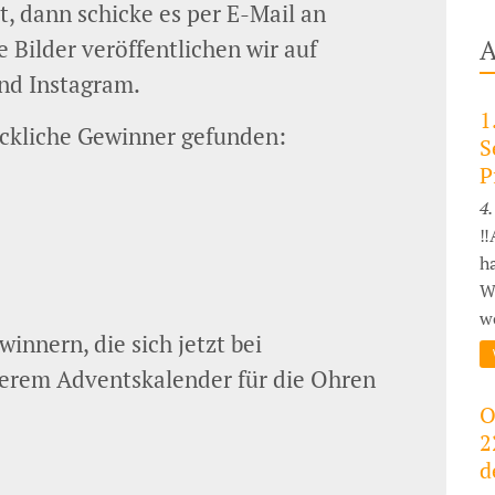
, dann schicke es per E-Mail an
A
Bilder veröffentlichen wir auf
nd Instagram.
1
ückliche Gewinner gefunden:
S
P
4.
‼
h
W
wo
innern, die sich jetzt bei
erem Adventskalender für die Ohren
O
2
d