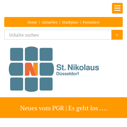
|
|
|
Home
Aktuelles
Stadtplan
Formulare
»
Neues vom PGR | Es geht los ....