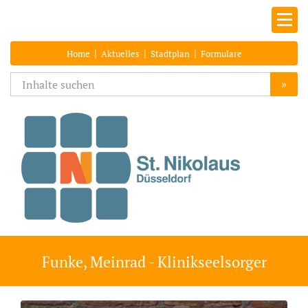
|
|
|
Home
Aktuelles
Stadtplan
Formulare
»
Funke, Meinrad - Klinikseelsorger